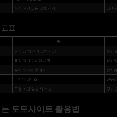
환전 지연 또는 오류 제기
고객센
비교표
뜻
첫 입금 시 추가 금액 제공
롤링 
특정 경기 고배당 제공
타이밍
손실 일부를 돌려줌
실사용
무작위 보너스
신규회
특정 조건 달성 시 보상
정기 
지는 토토사이트 활용법