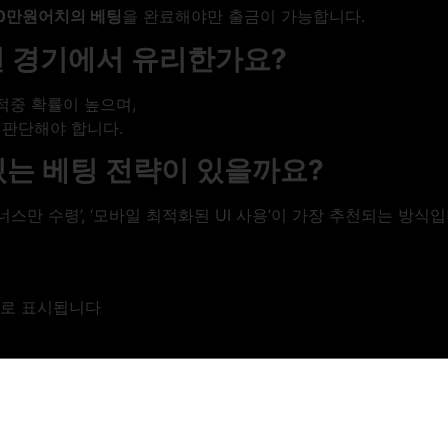
00만원어치의 베팅
을 완료해야만 출금이 가능합니다.
떤 경기에서 유리한가요?
 적중 확률이 높으며,
 판단해야 합니다.
있는 베팅 전략이 있을까요?
 보너스만 수령’, ‘모바일 최적화된 UI 사용’이 가장 추천되는 방식입
로 표시됩니다