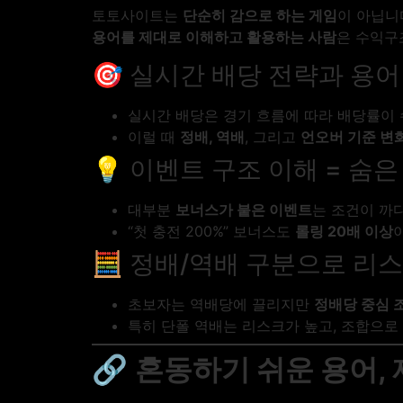
토토사이트는
단순히 감으로 하는 게임
이 아닙니
용어를 제대로 이해하고 활용하는 사람
은 수익구
🎯 실시간 배당 전략과 용
실시간 배당은 경기 흐름에 따라 배당률이 
이럴 때
정배, 역배
, 그리고
언오버 기준 변
💡 이벤트 구조 이해 = 숨은
대부분
보너스가 붙은 이벤트
는 조건이 까
“첫 충전 200%” 보너스도
롤링 20배 이상
🧮 정배/역배 구분으로 리
초보자는 역배당에 끌리지만
정배당 중심 
특히 단폴 역배는 리스크가 높고, 조합으로
🔗
혼동하기 쉬운 용어,