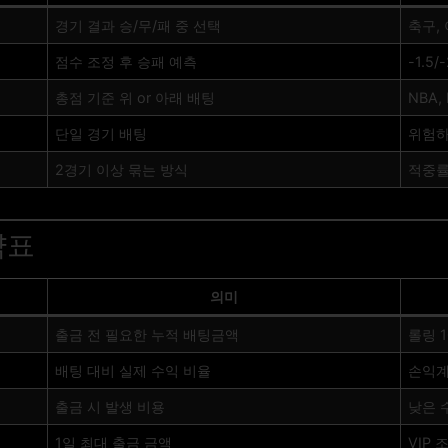
경기 결과 승/무/패 중 선택
축구,
점수 조정 후 승패 예측
-1.5
총점 기준 위 or 아래 배팅
NBA,
단일 경기 배팅
위험하
2경기 이상 묶는 방식
적중률
약표
의미
출금 전 필요한 누적 배팅금액
롤링 
배팅 대비 실제 수익 비율
손익계
출금 시 발생 비용
낮은 
1일 최대 출금 금액
VIP