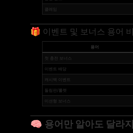
클레임
🎁 이벤트 및 보너스 용어 
용어
첫 충전 보너스
이벤트 배당
캐시백 이벤트
돌림판/룰렛
미션형 보너스
🧠
용어만 알아도 달라