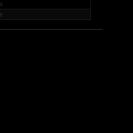
낮음
보통