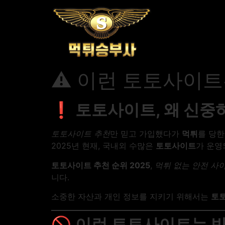
⚠️ 이런 토토사이트
❗
토토사이트, 왜 신중
토토사이트 추천
만 믿고 가입했다가
먹튀
를 당한
2025년 현재, 국내외 수많은
토토사이트
가 운영
토토사이트 추천 순위 2025
,
먹튀 없는 안전 사
니다.
소중한 자산과 개인 정보를 지키기 위해서는
토토
🚫
이런 토토사이트는 