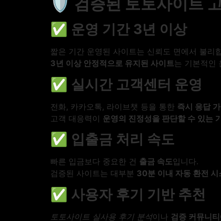
🛡️
검증된 토토사이트 고
✅
운영 기간 3년 이상
짧은 기간 운영된 사이트는 신뢰도 면에서 불리
3년 이상 안정적으로 유지된 사이트
는 기본적인 
✅
실시간 고객센터 운영
전화, 카카오톡, 라이브챗 등을 통한
즉시 응답 
고객 대응력이
운영의 진정성을 판단할 수 있는 
✅
입출금 처리 속도
빠른 입금보다 중요한 건
출금 속도
입니다.
검증된 사이트는 대부분
30분 이내 자동 환전 
✅
사용자 후기 기반 추천
토토사이트 실사용 후기 분석
이나
검증 커뮤니티