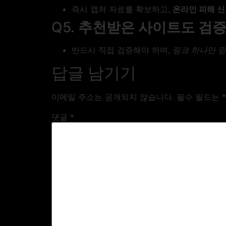
즉시 캡처 자료를 확보하고,
온라인 피해 신
Q5.
추천받은 사이트도 검증
반드시 직접 검증해야 하며,
링크 하나만 믿
답글 남기기
이메일 주소는 공개되지 않습니다.
필수 필드는
*
댓글
*