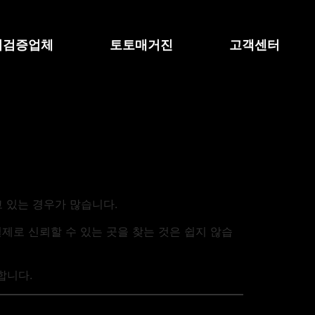
튀검증업체
토토매거진
고객센터
 있는 경우가 많습니다.
제로 신뢰할 수 있는 곳을 찾는 것은 쉽지 않습
합니다.