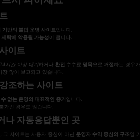
이트
 기반의 불법 운영 사이트
입니다.
 세탁에 악용될 가능성
이 큽니다.
 사이트
24시간 이상 대기
하거나
환전 수수료 명목으로 거절
하는 경우가
가장 많이 보고되고 있습니다.
 강조하는 사이트
 수 없는 운영의 대표적인 증거
입니다.
 불가인 경우도 많습니다.
거나 자동응답뿐인 곳
, 그 사이트는 사용자 중심이 아닌
운영자 수익 중심의 구조
일 