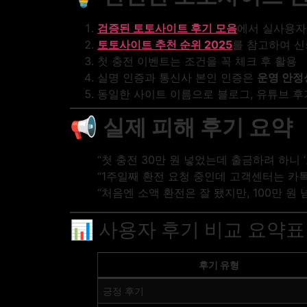
검증된 토토사이트 후기 모음
에서 실사용자
토토사이트 추천 순위 2025
를 참고하여 신
첫 충전 이벤트는 조건을 꼭 체크 후 활용
실명 인증과 통신사 본인 인증은
운영 안정
동일한 사이트 이름으로 블로그, 유튜브 후
📢
실제 피해 후기 요약
“첫 충전 30만 원 넣었는데 출금하려 하니
“1주일째 환전 요청 중인데 고객센터는 카톡
“처음엔 소액 환전은 잘 됐지만, 100만 
📊 사용자 후기 비교 요약표
후기 유형
긍정 후기