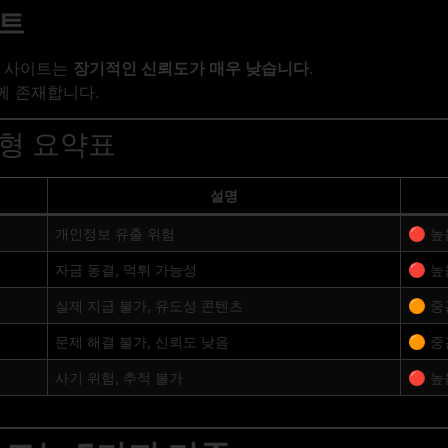
이트
는 사이트는
장기적인 신뢰도가 매우 낮습니다
.
께 존재합니다.
유형 요약표
설명
개인정보 유출 위험
🔴 
자금 동결, 먹튀 가능성
🔴 
실제 지급 불가, 유도성 콘텐츠
🟠 
문제 해결 불가, 신뢰도 낮음
🟠 
사기 위험, 추적 불가
🔴 