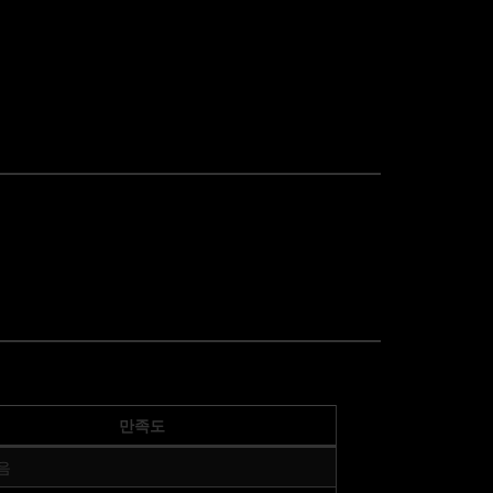
만족도
높음